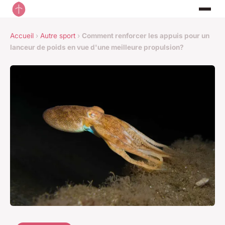
Accueil
›
Autre sport
›
Comment renforcer les appuis pour un
lanceur de poids en vue d'une meilleure propulsion?