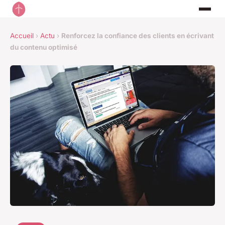
Accueil
›
Actu
›
Renforcez la confiance des clients en écrivant
du contenu optimisé