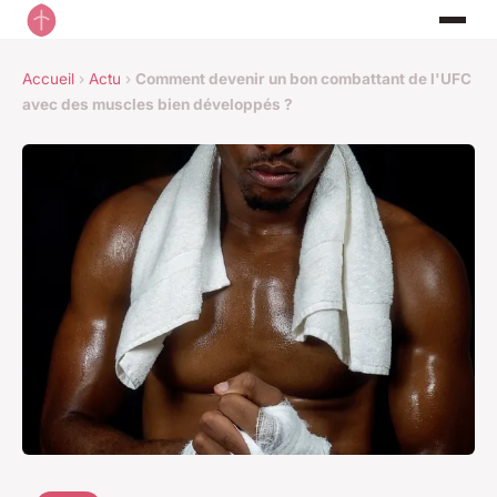
Accueil
›
Actu
›
Comment devenir un bon combattant de l'UFC
avec des muscles bien développés ?