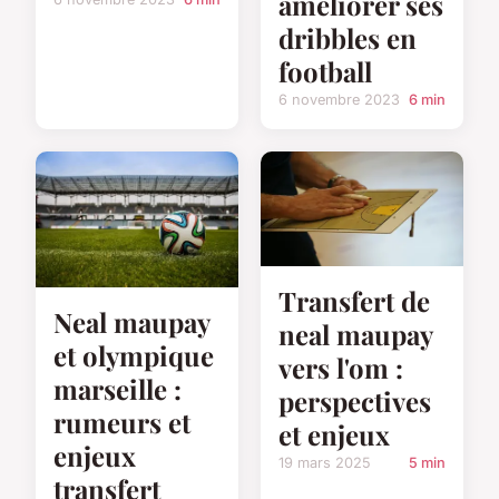
améliorer ses
dribbles en
football
6 novembre 2023
6 min
Transfert de
Neal maupay
neal maupay
et olympique
vers l'om :
marseille :
perspectives
rumeurs et
et enjeux
enjeux
19 mars 2025
5 min
transfert