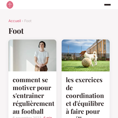
Accueil
› Foot
Foot
comment se
les exercices
motiver pour
de
s'entraîner
coordination
régulièrement
et d'équilibre
au football
à faire pour
6 novembre 2023
6 min