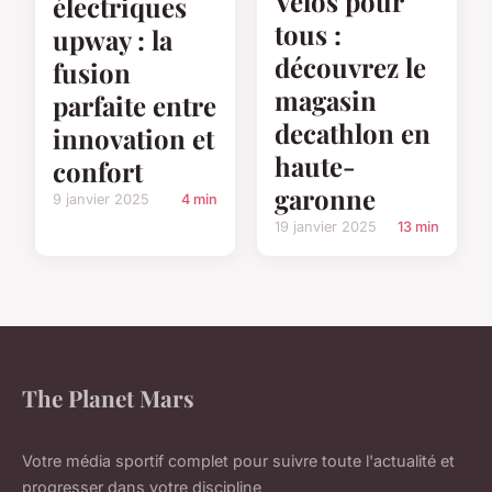
Vélos pour
électriques
tous :
upway : la
découvrez le
fusion
magasin
parfaite entre
decathlon en
innovation et
haute-
confort
garonne
9 janvier 2025
4 min
19 janvier 2025
13 min
The Planet Mars
Votre média sportif complet pour suivre toute l'actualité et
progresser dans votre discipline