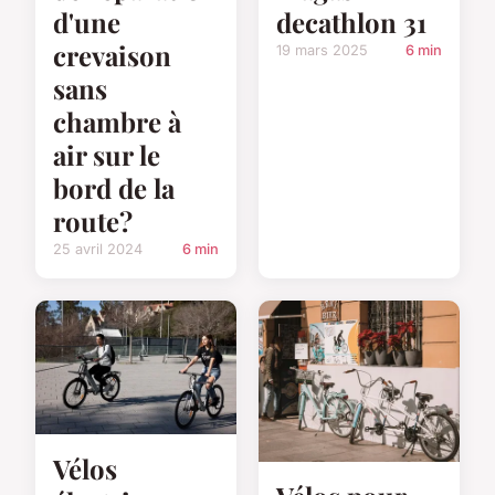
d'une
decathlon 31
crevaison
19 mars 2025
6 min
sans
chambre à
air sur le
bord de la
route?
25 avril 2024
6 min
Vélos