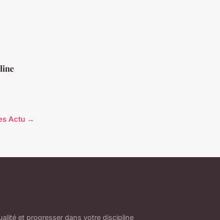
line
les Actu →
ualité et progresser dans votre discipline