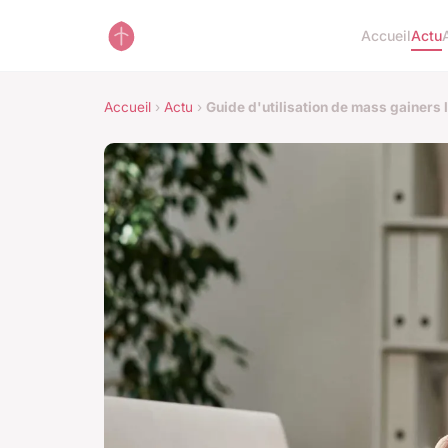
Accueil
Actu
Accueil
›
Actu
›
Guide d'utilisation de mass gainers 