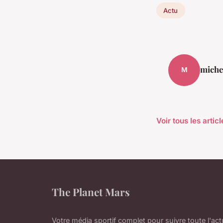
Actu
miche
M
Voir tous les artic
The Planet Mars
Votre média sportif complet pour suivre toute l'act