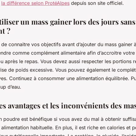
r
la différence selon ProtéAlpes
depuis son site officiel.
liser un mass gainer lors des jours sans
t ?
de connaitre vos objectifs avant d’ajouter du mass gainer à
ndre comme complément alimentaire afin d’accroitre votre 
 ou après le repas. Vous devez aussi respecter les portion
rise de poids excessive. Vous pouvez également le complét
tives. Continuez à consommer une alimentation équilibrée. P
up d’eau.
es avantages et les inconvénients des ma
 poudre est bénéfique si vous avez du mal à obtenir suff
 alimentation habituelle. En plus, il est riche en calories et
leur nutritionnelle importante. La protéine, le glucide, l’acide