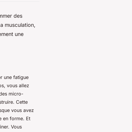
ommer des
a musculation,
lement une
r une fatigue
s, vous allez
 des micro-
truire. Cette
rsque vous avez
e en forme. Et
iner. Vous