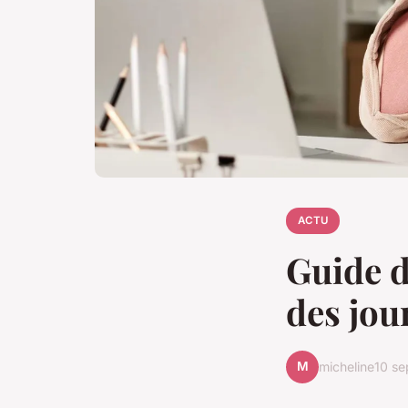
ACTU
Guide d
des jou
M
micheline
10 s