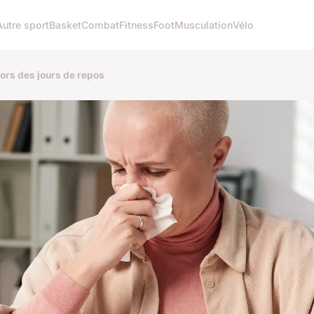
Autre sport
Basket
Combat
Fitness
Foot
Musculation
Vélo
lors des jours de repos