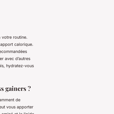
 votre routine.
apport calorique.
s recommandées
er avec d’autres
uis, hydratez-vous
ss gainers ?
isamment de
 peut vous apporter
 aminé et le lipide