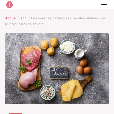
Accueil
›
Actu
›
Les sources naturelles d'acides aminés : ce
que vous devez savoir