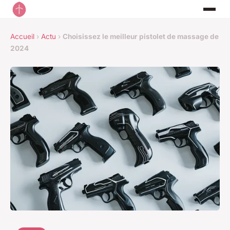
Accueil
›
Actu
›
Choisissez le meilleur pistolet de massage de
2024